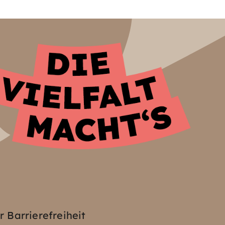
z
r Barrierefreiheit