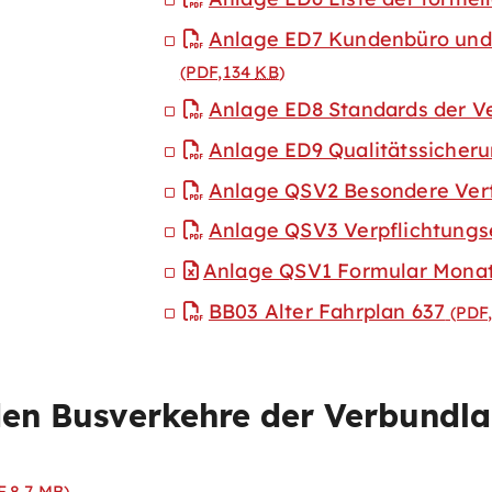
Anlage ED7 Kundenbüro und 
(PDF,134
KB
)
Anlage ED8 Standards der Ve
Anlage ED9 Qualitätssicher
Anlage QSV2 Besondere Ver
Anlage QSV3 Verpflichtungs
Anlage QSV1 Formular Mona
BB03 Alter Fahrplan 637
(PDF,
en Busverkehre der Verbundlan
F,8,7
MB
)