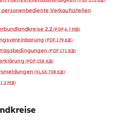
personenbediente Verkaufsstellen
rbundlandkreise 2.2
(PDF,6,7
MB
)
ungsvereinbarung
(PDF,179
KB
)
tragsbedingungen
(PDF,171
KB
)
erklärung
(PDF,158
KB
)
tsmeldungen
(XLSX,708
KB
)
1,2
MB
)
dkreise​