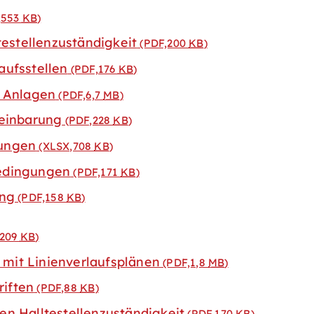
,553
KB
)
testellenzuständigkeit
(PDF,200
KB
)
ufsstellen
(PDF,176
KB
)
t Anlagen
(PDF,6,7
MB
)
reinbarung
(PDF,228
KB
)
ungen
(XLSX,708
KB
)
edingungen
(PDF,171
KB
)
ung
(PDF,158
KB
)
,209
KB
)
mit Linienverlaufsplänen
(PDF,1,8
MB
)
riften
(PDF,88
KB
)
en Halltestellenzuständigkeit
(PDF,170
KB
)