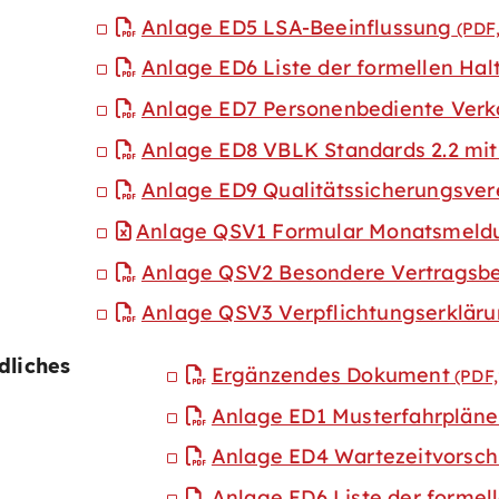
Anlage ED5 LSA-Beeinflussung
(PDF
Anlage ED6 Liste der formellen Hal
Anlage ED7 Personenbediente Verka
Anlage ED8 VBLK Standards 2.2 mi
Anlage ED9 Qualitätssicherungsve
Anlage QSV1 Formular Monatsmeld
Anlage QSV2 Besondere Vertragsb
Anlage QSV3 Verpflichtungserklär
dliches
Ergänzendes Dokument
(PDF
Anlage ED1 Musterfahrpläne 
Anlage ED4 Wartezeitvorsch
Anlage ED6 Liste der formell