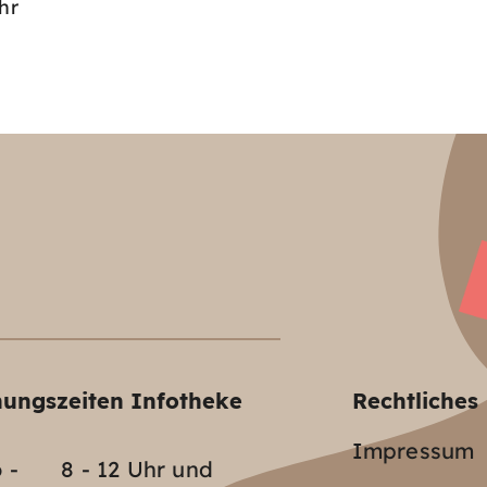
hr
nungszeiten Infotheke
Rechtliches
Impressum
 -
8 - 12 Uhr und