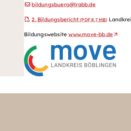
bildungsbuero@lrabb.de
2. Bildungsbericht
Landkrei
(PDF,8,7
MB
)
Bildungswebsite
www.move-bb.de