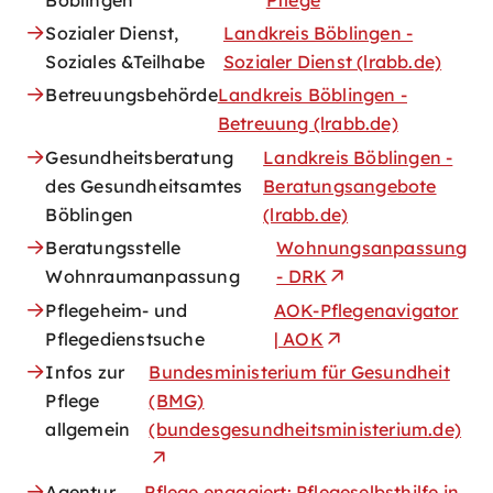
Sozialer Dienst,
Landkreis Böblingen -
Soziales &Teilhabe
Sozialer Dienst (lrabb.de)
Betreuungsbehörde
Landkreis Böblingen -
Betreuung (lrabb.de)
Gesundheitsberatung
Landkreis Böblingen -
des Gesundheitsamtes
Beratungsangebote
Böblingen
(lrabb.de)
Beratungsstelle
Wohnungsanpassung
Wohnraumanpassung
- DRK
Pflegeheim- und
AOK-Pflegenavigator
Pflegedienstsuche
| AOK
Infos zur
Bundesministerium für Gesundheit
Pflege
(BMG)
allgemein
(bundesgesundheitsministerium.de)
Agentur
Pflege engagiert: Pflegeselbsthilfe in