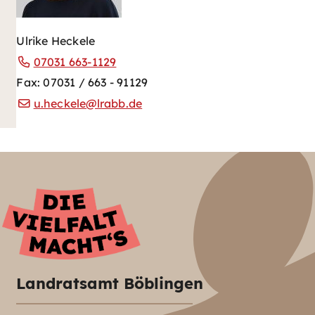
Ulrike Heckele
07031 663-1129
Fax: 07031 / 663 - 91129
u.heckele@lrabb.de
Landratsamt Böblingen