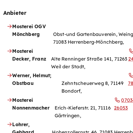
Anbieter
Mosterei OGV
Mönchberg
Obst-und Gartenbauverein, Weinga
71083 Herrenberg-Mönchberg,
Mosterei
Decker, Franz
Alte Renninger Straße 141, 71263
2
Weil der Stadt,
Werner, Helmut;
Obstbau
Zehntscheuerweg 8, 71149
7
Bondorf,
Mosterei
0703
Nonnenmacher
Erich-Kieferstr. 21, 71116
26053
Gärtringen,
Lohrer,
Gebhard
Hohenzollernstr. 46, 71083 Herrenb