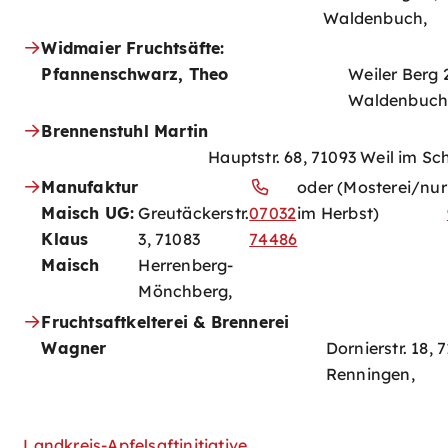
Waldenbuch,
Widmaier Fruchtsäfte:
Pfannenschwarz, Theo
Weiler Berg 
Waldenbuch
Brennenstuhl Martin
Hauptstr. 68, 71093 Weil im S
Manufaktur
oder (Mosterei/nur
Maisch UG:
Greutäckerstr.
07032
im Herbst)
Klaus
3, 71083
74486
Maisch
Herrenberg-
Mönchberg,
Fruchtsaftkelterei & Brennerei
Wagner
Dornierstr. 18, 
Renningen,
Landkreis-Apfelsaftinitiative