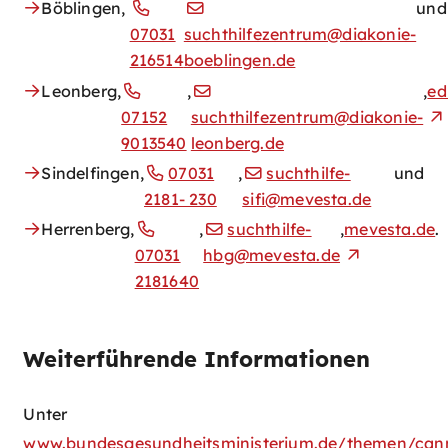
Böblingen,
und
07031
suchthilfezentrum@diakonie-
216514
boeblingen.de
Leonberg,
,
,
ed
07152
suchthilfezentrum@diakonie-
9013540
leonberg.de
Sindelfingen,
07031
,
suchthilfe-
und
2181- 230
sifi@mevesta.de
Herrenberg,
,
suchthilfe-
,
mevesta.de
.
07031
hbg@mevesta.de
2181640
Weiterführende Informationen
Unter
www.bundesgesundheitsministerium.de/themen/can