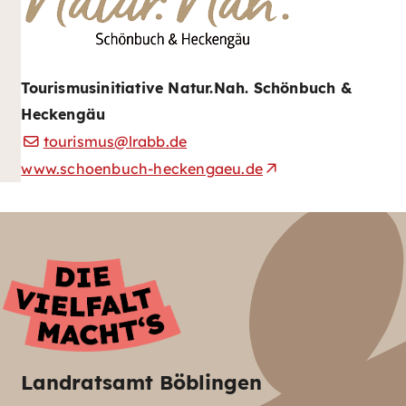
Tourismusinitiative Natur.Nah. Schönbuch &
Heckengäu
tourismus@lrabb.de
www.schoenbuch-heckengaeu.de
Landratsamt Böblingen