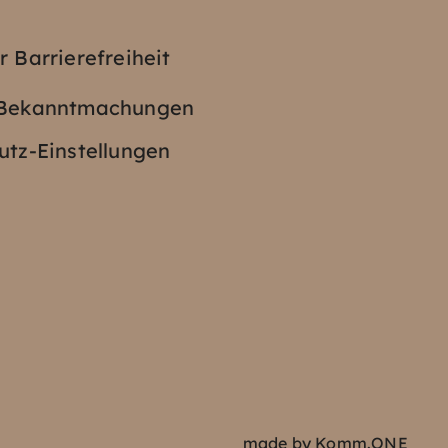
z
r Barrierefreiheit
e Bekanntmachungen
tz-Einstellungen
made by
Komm.ONE