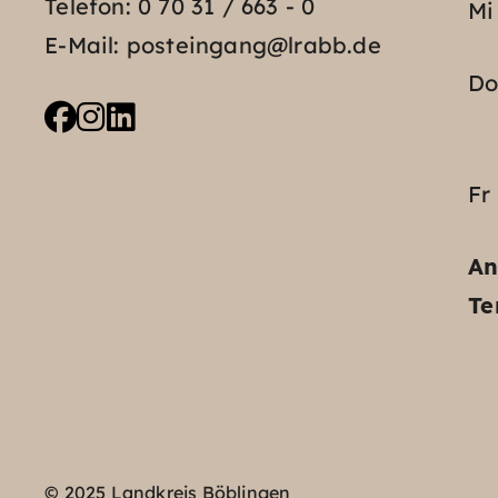
Telefon:
0 70 31 / 663 - 0
Mi
E-Mail:
posteingang@lrabb.de
D
Fr
An
Te
© 2025 Landkreis Böblingen