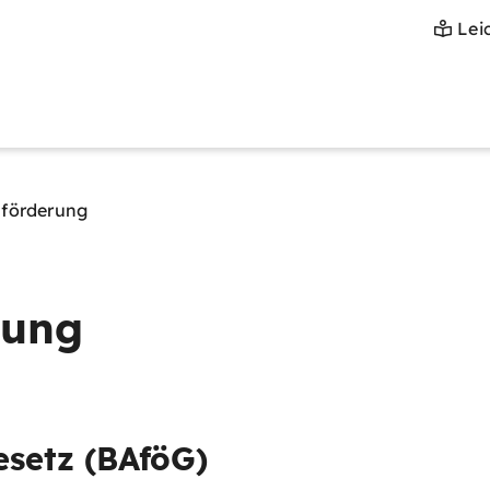
Lei
sförderung
rung
setz (BAföG)