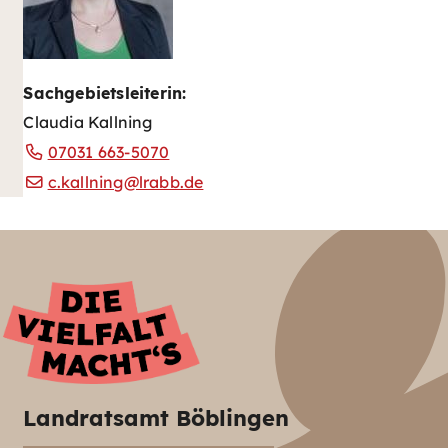
Sachgebietsleiterin:
Claudia Kallning
07031 663-5070
c.kallning@lrabb.de
Landratsamt Böblingen