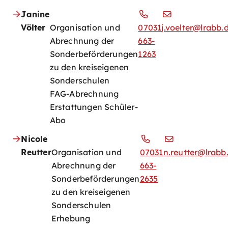
Janine
Völter
Organisation und
07031
j.voelter@lrabb.
Abrechnung der
663-
Sonderbeförderungen
1263
zu den kreiseigenen
Sonderschulen
FAG-Abrechnung
Erstattungen Schüler-
Abo
Nicole
Reutter
Organisation und
07031
n.reutter@lrabb
Abrechnung der
663-
Sonderbeförderungen
2635
zu den kreiseigenen
Sonderschulen
Erhebung