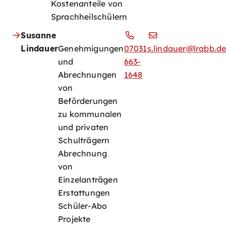
Kostenanteile von
Sprachheilschülern
Susanne
Lindauer
Genehmigungen
07031
s.lindauer@lrabb.d
und
663-
Abrechnungen
1648
von
Beförderungen
zu kommunalen
und privaten
Schulträgern
Abrechnung
von
Einzelanträgen
Erstattungen
Schüler-Abo
Projekte