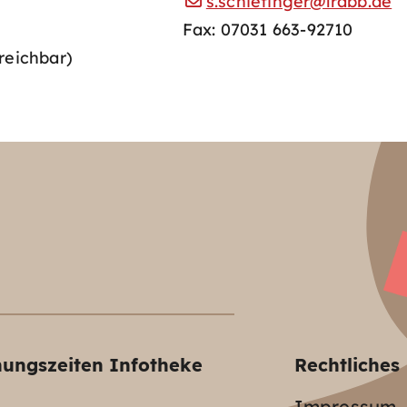
s.schietinger@lrabb.de
Fax: 07031 663-92710
reichbar)
nungszeiten Infotheke
Rechtliches
Impressum