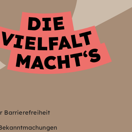
z
r Barrierefreiheit
e Bekanntmachungen