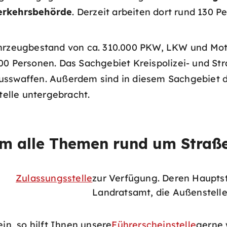
verkehrsbehörde
. Derzeit arbeiten dort rund 130 P
ahrzeugbestand von ca. 310.000 PKW, LKW und Moto
00 Personen. Das Sachgebiet Kreispolizei- und St
usswaffen. Außerdem sind in diesem Sachgebiet d
elle untergebracht.
m alle Themen rund um Straß
Zulassungsstelle
zur Verfügung. Deren Hauptst
Landratsamt, die Außenstell
n, so hilft Ihnen unsere
Führerscheinstelle
gerne 