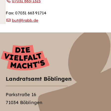
07031 663-1315
Fax: 07031 663 91714
but@lrabb.de
Landratsamt Böblingen
Parkstraße 16
71034 Böblingen