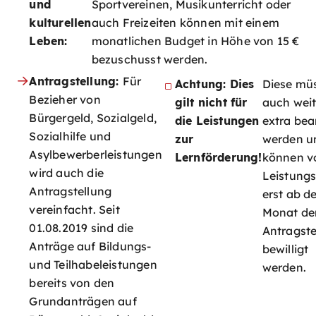
und
Sportvereinen, Musikunterricht oder
kulturellen
auch Freizeiten können mit einem
Leben:
monatlichen Budget in Höhe von 15 €
bezuschusst werden.
Antragstellung:
Für
Achtung: Dies
Diese mü
Bezieher von
gilt nicht für
auch weit
Bürgergeld, Sozialgeld,
die Leistungen
extra bea
Sozialhilfe und
zur
werden u
Asylbewerberleistungen
Lernförderung!
können 
wird auch die
Leistungs
Antragstellung
erst ab d
vereinfacht. Seit
Monat de
01.08.2019 sind die
Antragste
Anträge auf Bildungs-
bewilligt
und Teilhabeleistungen
werden.
bereits von den
Grundanträgen auf