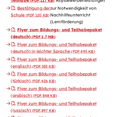
Teilhabe
Asylbewerberleistungen
(PDF,127
KB
)
Bestätigung der
zur Notwendigkeit von
Schule
Nachhilfeunterricht
(PDF,120
KB
)
(Lernförderung)
Flyer zum Bildungs- und Teilhabepaket
(deutsch)
(PDF,1,7
MB
)
Flyer zum Bildungs- und Teilhabepaket
(deutsch) in leichter Sprache
(PDF,495
KB
)
Flyer zum Bildungs- und Teilhabepaket
(englisch)
(PDF,335
KB
)
Flyer zum Bildungs- und Teilhabepaket
(türkisch)
(PDF,426
KB
)
Flyer zum Bildungs- und Teilhabepaket
(arabisch)
(PDF,848
KB
)
Flyer zum Bildungs- und Teilhabepaket
(russisch)
(PDF,897
KB
)