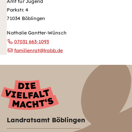
Amt für Jugend
Parkstr. 4
71034 Böblingen
Nathalie Gantter-Wünsch
07031 663-1093
familienrat@lrabb.de
Landratsamt Böblingen