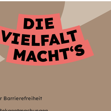
z
r Barrierefreiheit
e Bekanntmachungen