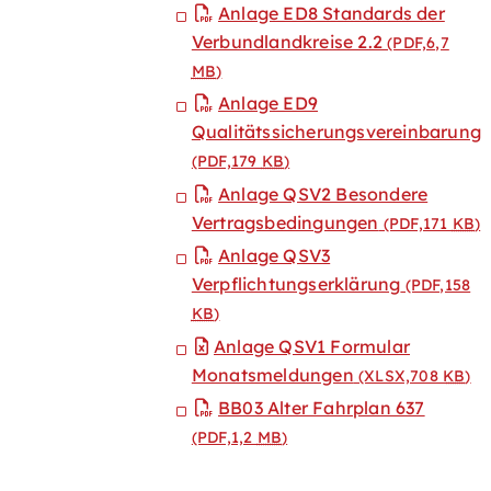
Anlage ED8 Standards der
Verbundlandkreise 2.2
(PDF,6,7
MB
)
Anlage ED9
Qualitätssicherungsvereinbarung
(PDF,179
KB
)
Anlage QSV2 Besondere
Vertragsbedingungen
(PDF,171
KB
)
Anlage QSV3
Verpflichtungserklärung
(PDF,158
KB
)
Anlage QSV1 Formular
Monatsmeldungen
(XLSX,708
KB
)
BB03 Alter Fahrplan 637
(PDF,1,2
MB
)