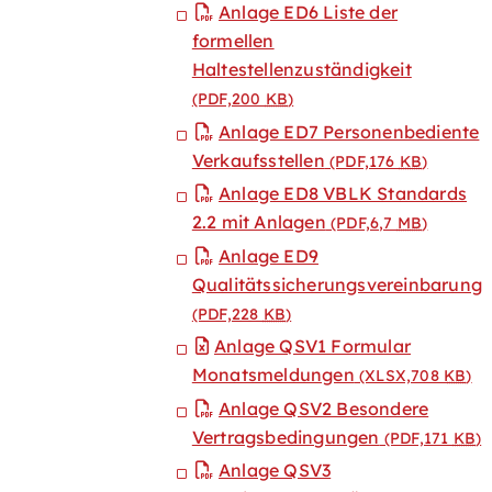
Anlage ED6 Liste der
formellen
Haltestellenzuständigkeit
(PDF,200
KB
)
Anlage ED7 Personenbediente
Verkaufsstellen
(PDF,176
KB
)
Anlage ED8 VBLK Standards
2.2 mit Anlagen
(PDF,6,7
MB
)
Anlage ED9
Qualitätssicherungsvereinbarung
(PDF,228
KB
)
Anlage QSV1 Formular
Monatsmeldungen
(XLSX,708
KB
)
Anlage QSV2 Besondere
Vertragsbedingungen
(PDF,171
KB
)
Anlage QSV3