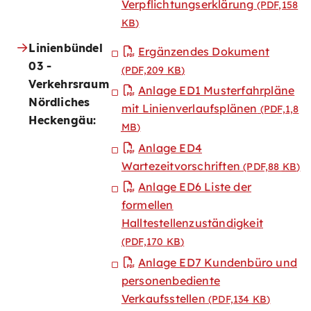
Verpflichtungserklärung
(PDF,158
KB
)
Linienbündel
Ergänzendes Dokument
03 -
(PDF,209
KB
)
Verkehrsraum
Anlage ED1 Musterfahrpläne
Nördliches
mit Linienverlaufsplänen
(PDF,1,8
Heckengäu:
MB
)
Anlage ED4
Wartezeitvorschriften
(PDF,88
KB
)
Anlage ED6 Liste der
formellen
Halltestellenzuständigkeit
(PDF,170
KB
)
Anlage ED7 Kundenbüro und
personenbediente
Verkaufsstellen
(PDF,134
KB
)