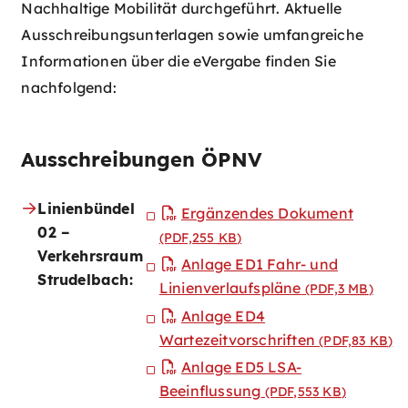
Nachhaltige Mobilität durchgeführt. Aktuelle
Ausschreibungsunterlagen sowie umfangreiche
Informationen über die eVergabe finden Sie
nachfolgend:
Ausschreibungen ÖPNV
Linienbündel
Ergänzendes Dokument
02 –
(PDF,255
KB
)
Verkehrsraum
Anlage ED1 Fahr- und
Strudelbach:
Linienverlaufspläne
(PDF,3
MB
)
Anlage ED4
Wartezeitvorschriften
(PDF,83
KB
)
Anlage ED5 LSA-
Beeinflussung
(PDF,553
KB
)