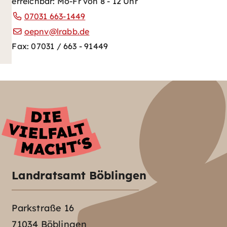
erreichbar: Mo-Fr von 8 - 12 Uhr
07031 663-1449
oepnv@lrabb.de
Fax: 07031 / 663 - 91449
Landratsamt Böblingen
Parkstraße 16
71034 Böblingen