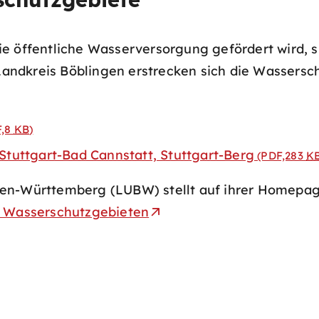
ie öffentliche Wasserversorgung gefördert wird,
ndkreis Böblingen erstrecken sich die Wassersch
F,8
KB
)
Stuttgart-Bad Cannstatt, Stuttgart-Berg
(PDF,283
K
den-Württemberg (LUBW) stellt auf ihrer Homepa
u Wasserschutzgebieten