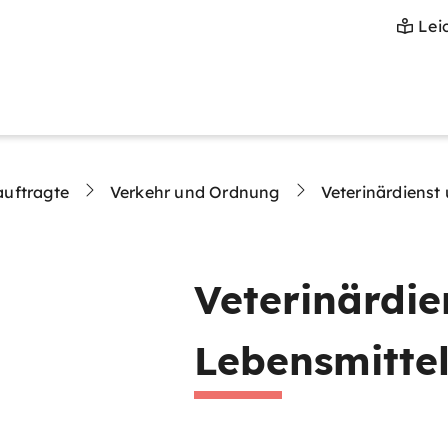
Lei
auftragte
Verkehr und Ordnung
Veterinärdiens
Veterinärdie
Lebensmitte