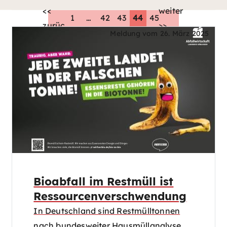
<<
weiter
1
…
42
43
44
45
zurück
>>
Meldung vom
26. März 2025
Bioabfall im Restmüll ist
Ressourcenverschwendung
In Deutschland sind Restmülltonnen
nach bundesweiter Hausmüllanalyse